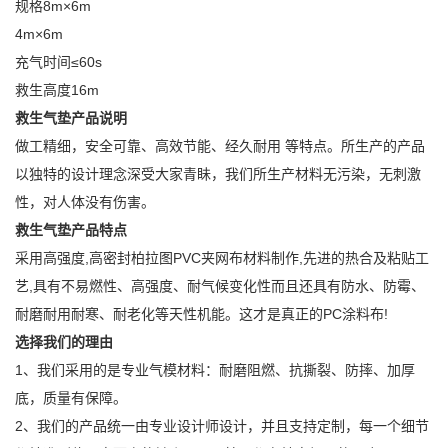
规格8m×6m
4m×6m
充气时间≤60s
救生高度16m
救生气垫产品说明
做工精细，安全可靠、高效节能、经久耐用 等特点。所生产的产品
以独特的设计理念深受大家青眛，我们所生产材料无污染，无刺激
性，对人体没有伤害。
救生气垫产品特点
采用高强度,高密封柏拉图PVC夹网布材料制作,先进的热合及粘贴工
艺,具有不易燃性、高强度、耐气候变化性而且还具有防水、防霉、
耐磨耐用耐寒、耐老化等天性机能。这才是真正的PC涂料布!
选择我们的理由
1、我们采用的是专业气模材料：耐磨阻燃、抗撕裂、防摔、加厚
底，质量有保障。
2、我们的产品统一由专业设计师设计，并且支持定制，每一个细节