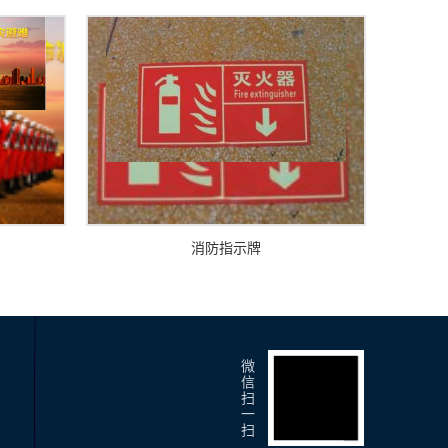
消防指示牌
微
信
扫
一
扫