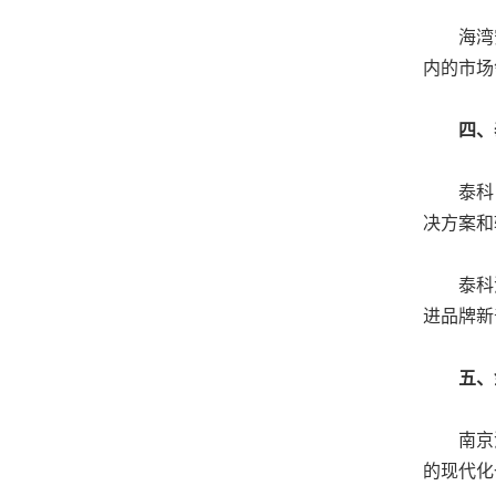
海湾安全
内的市场
四、泰
泰科（中
决方案和
泰科消防产
进品牌新普
五、金
南京消防
的现代化