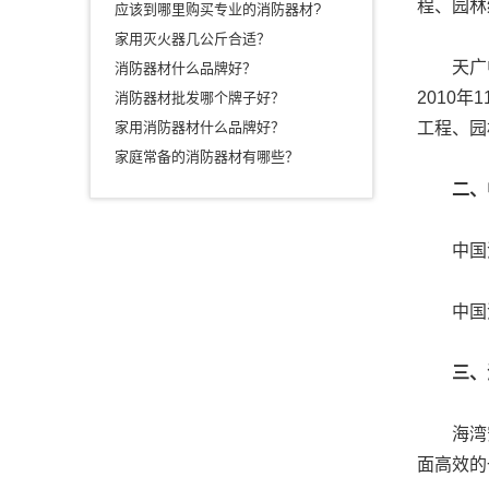
程、园林
应该到哪里购买专业的消防器材?
家用灭火器几公斤合适？
天广中茂
消防器材什么品牌好？
2010
消防器材批发哪个牌子好？
家用消防器材什么品牌好？
工程、园
家庭常备的消防器材有哪些？
二、中
中国消
中国消防
三、海
海湾安全
面高效的