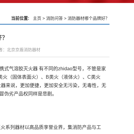
当前位置:
主页
>
消防问答
> 消防器材哪个品牌好？
好？
者：北京京盾消防器材
溶胶灭火器 有不同的zhidao型号，不管是家
类火（固体表面火）、B类火（液体火）、C类火
火器来说，更加便捷，更加安全无污染，无毒性，无
冒伪劣产品权同样是悲剧。
灭火系列器材以高品质享誉业界，集消防产品与工