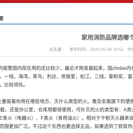
答
家用消防品牌选哪
点击量：
发布时间：2020-05-08 19:52
作
警国内现在用的还比较少，最近才刚发展起来，国zhidao
，一线，海湾，青鸟，利达，依版爱，松江，二线，泰和安，富通，
，比较领先。
是看你用在哪些地方，灭什么类型的火。像及安盾旗下的便携
是车载，还是办公室，仓库用都很使用，可扑灭的火的类型有：A
E类火（电器火）、F类火（食用油火）。相对于干粉灭火器来
范围更加广泛。不过这个东西也要选择正品，如果选到了假冒伪劣产