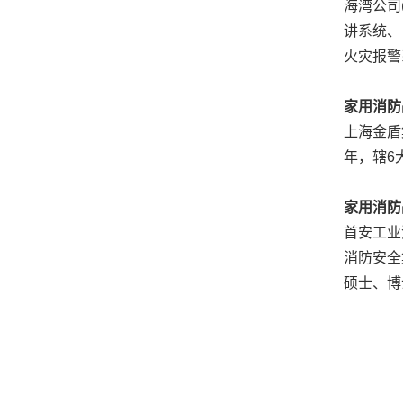
海湾公司
讲系统、
火灾报警
家用消防
上海金盾
年，辖6
家用消防
首安工业
消防安全
硕士、博