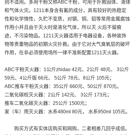
则不适用。多用干粉又称ABC干粉，可用于扑救固体、液体
和气体火灾。1211本身含有氟的成分，具有较好的热稳定
性和化学惰性，久贮不变质，对钢、铜、铝等常用金属腐蚀
作用小并且由于灭火时是液化气体，所以灭 火后不留痕
迹，不污染物品。1211灭火器适用于电器设备，各种装饰
物等贵重物品的初期火灾扑救。由于它对大气臭氧层的破坏
作用，在非必须使用场所一律不准新配置1211灭火器。
ABC干粉灭火器：1公斤zhidao 42元、2公斤 48元、 3公斤
59元、4公斤版 66元、 5公斤 78元、8公斤 105元；
ABC推车干粉灭火器：35公斤 660元、50公斤 870元。
二氧化碳权灭火器：2公斤 142元、 3公斤 173元；
推车二氧化碳灭火器：25公斤 1500元；
家（车）用灭火器：水系480ml 80元， 水系950ml 105元。
购买方式有实体店购买和网购，二者相差几回乎成倍。